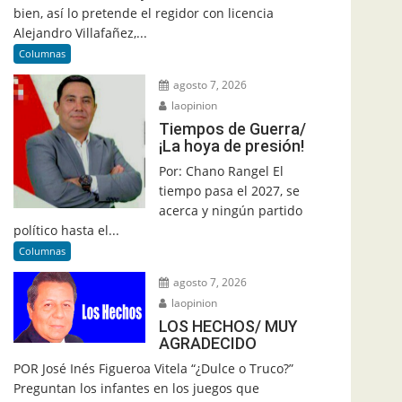
bien, así lo pretende el regidor con licencia
Alejandro Villafañez,...
Columnas
agosto 7, 2026
laopinion
Tiempos de Guerra/
¡La hoya de presión!
Por: Chano Rangel El
tiempo pasa el 2027, se
acerca y ningún partido
político hasta el...
Columnas
agosto 7, 2026
laopinion
LOS HECHOS/ MUY
AGRADECIDO
POR José Inés Figueroa Vitela “¿Dulce o Truco?”
Preguntan los infantes en los juegos que