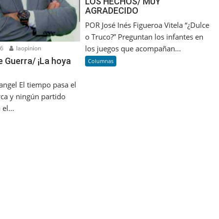
LOS HECHOS/ MUY
AGRADECIDO
POR José Inés Figueroa Vitela “¿Dulce
o Truco?” Preguntan los infantes en
los juegos que acompañan...
26
laopinion
 Guerra/ ¡La hoya
Columnas
angel El tiempo pasa el
rca y ningún partido
el...