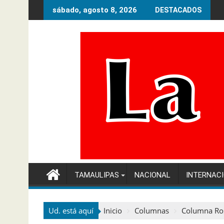
Ir
sábado, agosto 8, 2026
DESTACADOS
al
contenido
TAMAULIPAS
NACIONAL
INTERNAC
Ud. está aquí
Inicio
Columnas
Columna Ros