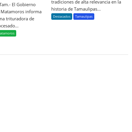
tradiciones de alta relevancia en la
Tam.- El Gobierno
historia de Tamaulipas...
e Matamoros informa
Destacados
Tamaulipas
na trituradora de
ocesado...
atamoros