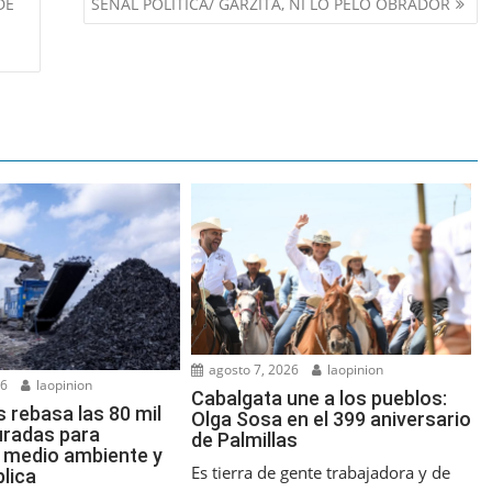
DE
SEÑAL POLITICA/ GARZITA, NI LO PELO OBRADOR
agosto 7, 2026
laopinion
26
laopinion
Cabalgata une a los pueblos:
rebasa las 80 mil
Olga Sosa en el 399 aniversario
turadas para
de Palmillas
l medio ambiente y
Es tierra de gente trabajadora y de
blica