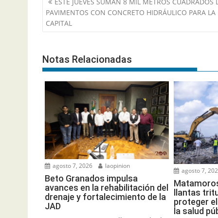
ESTE JUEVES SUMAN 8 MIL METROS CUADRADOS 
de
PAVIMENTOS CON CONCRETO HIDRÁULICO PARA LA
entradas
CAPITAL
Notas Relacionadas
agosto 7, 2026
laopinion
agosto 7, 20
Beto Granados impulsa
Matamoros 
avances en la rehabilitación del
llantas tri
drenaje y fortalecimiento de la
proteger e
JAD
la salud pú