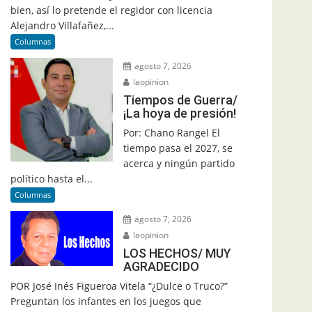
bien, así lo pretende el regidor con licencia
Alejandro Villafañez,...
Columnas
agosto 7, 2026
laopinion
Tiempos de Guerra/
¡La hoya de presión!
Por: Chano Rangel El
tiempo pasa el 2027, se
acerca y ningún partido
político hasta el...
Columnas
agosto 7, 2026
laopinion
LOS HECHOS/ MUY
AGRADECIDO
POR José Inés Figueroa Vitela “¿Dulce o Truco?”
Preguntan los infantes en los juegos que