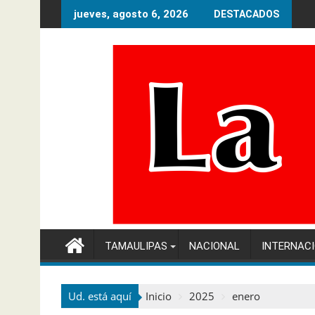
Ir
jueves, agosto 6, 2026
DESTACADOS
al
contenido
TAMAULIPAS
NACIONAL
INTERNAC
Ud. está aquí
Inicio
2025
enero