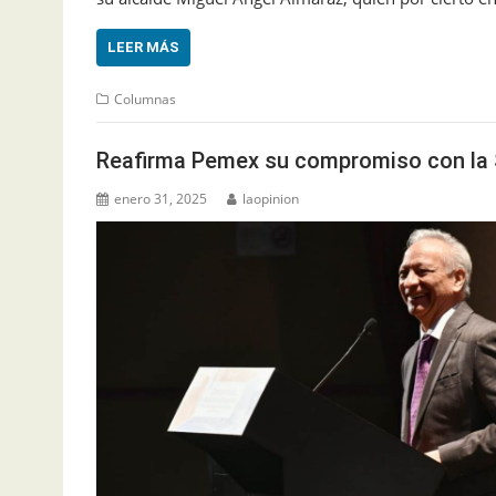
LEER MÁS
Columnas
Reafirma Pemex su compromiso con la S
enero 31, 2025
laopinion