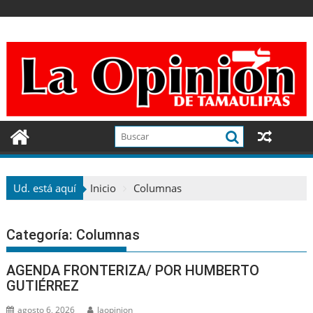
Ir
al
contenido
Ud. está aquí
Inicio
Columnas
Categoría:
Columnas
AGENDA FRONTERIZA/ POR HUMBERTO
GUTIÉRREZ
agosto 6, 2026
laopinion