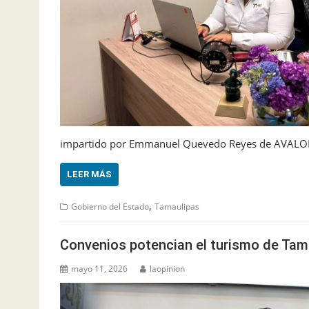
impartido por Emmanuel Quevedo Reyes de AVALON In
LEER MÁS
,
Gobierno del Estado
Tamaulipas
Convenios potencian el turismo de Tam
mayo 11, 2026
laopinion