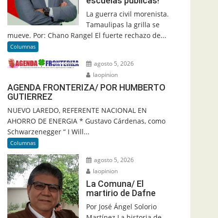
escuelas públicas!
La guerra civil morenista.
Tamaulipas la grilla se
mueve. Por: Chano Rangel El fuerte rechazo de...
Columnas
agosto 5, 2026
laopinion
AGENDA FRONTERIZA/ POR HUMBERTO
GUTIERREZ
NUEVO LAREDO, REFERENTE NACIONAL EN
AHORRO DE ENERGIA * Gustavo Cárdenas, como
Schwarzenegger “ I Will...
Columnas
agosto 5, 2026
laopinion
La Comuna/ El
martirio de Dafne
Por José Ángel Solorio
Martínez La historia de