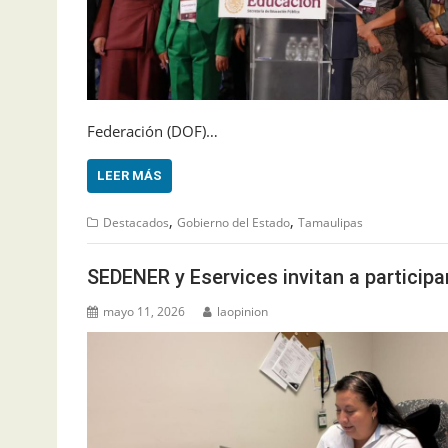
Federación (DOF)…
LEER MÁS
,
,
Destacados
Gobierno del Estado
Tamaulipas
SEDENER y Eservices invitan a participa
mayo 11, 2026
laopinion