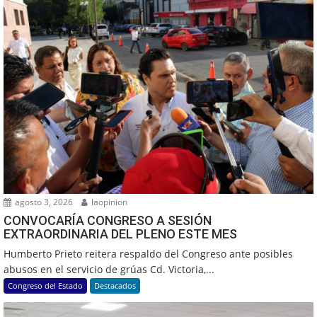
agosto 3, 2026
laopinion
CONVOCARÍA CONGRESO A SESIÓN
EXTRAORDINARIA DEL PLENO ESTE MES
Humberto Prieto reitera respaldo del Congreso ante posibles
abusos en el servicio de grúas Cd. Victoria,...
Congreso del Estado
Destacados