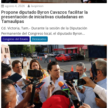
agosto 4, 2026
laopinion
Propone diputado Byron Cavazos facilitar la
presentación de iniciativas ciudadanas en
Tamaulipas
Cd. Victoria, Tam.- Durante la sesión de la Diputación
Permanente del Congreso local, el diputado Byron...
Congreso del Estado
Destacados