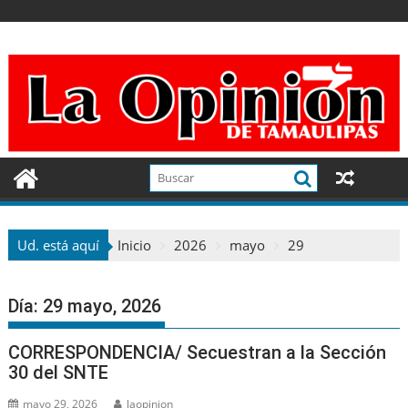
Ir
al
contenido
Ud. está aquí
Inicio
2026
mayo
29
Día:
29 mayo, 2026
CORRESPONDENCIA/ Secuestran a la Sección
30 del SNTE
mayo 29, 2026
laopinion