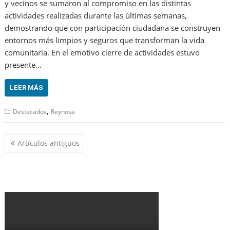
y vecinos se sumaron al compromiso en las distintas
actividades realizadas durante las últimas semanas,
demostrando que con participación ciudadana se construyen
entornos más limpios y seguros que transforman la vida
comunitaria. En el emotivo cierre de actividades estuvo
presente…
LEER MÁS
,
Destacados
Reynosa
Navegación
Artículos antiguos
de
entradas