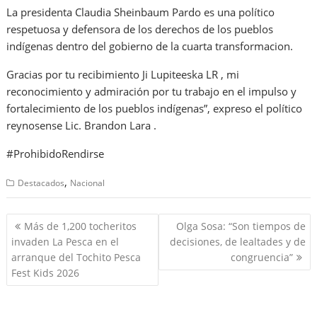
La presidenta Claudia Sheinbaum Pardo es una político
respetuosa y defensora de los derechos de los pueblos
indígenas dentro del gobierno de la cuarta transformacion.
Gracias por tu recibimiento Ji Lupiteeska LR , mi
reconocimiento y admiración por tu trabajo en el impulso y
fortalecimiento de los pueblos indígenas”, expreso el político
reynosense Lic. Brandon Lara .
#ProhibidoRendirse
,
Destacados
Nacional
Navegación
Más de 1,200 tocheritos
Olga Sosa: “Son tiempos de
de
invaden La Pesca en el
decisiones, de lealtades y de
entradas
arranque del Tochito Pesca
congruencia”
Fest Kids 2026