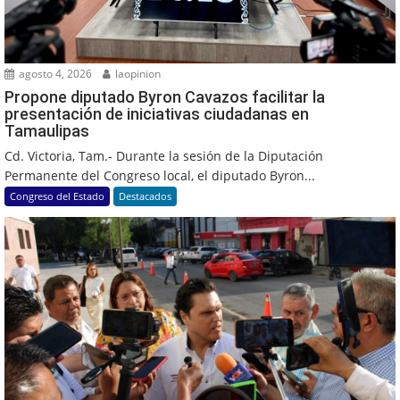
agosto 4, 2026
laopinion
Propone diputado Byron Cavazos facilitar la
presentación de iniciativas ciudadanas en
Tamaulipas
Cd. Victoria, Tam.- Durante la sesión de la Diputación
Permanente del Congreso local, el diputado Byron...
Congreso del Estado
Destacados