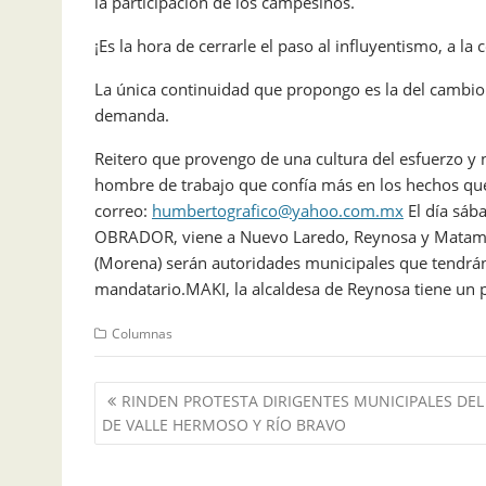
la participación de los campesinos.
¡Es la hora de cerrarle el paso al influyentismo, a la
La única continuidad que propongo es la del cambio..
demanda.
Reitero que provengo de una cultura del esfuerzo y 
hombre de trabajo que confía más en los hechos que
correo:
humbertografico@yahoo.com.mx
El día sáb
OBRADOR, viene a Nuevo Laredo, Reynosa y Matamo
(Morena) serán autoridades municipales que tendrán
mandatario.MAKI, la alcaldesa de Reynosa tiene un 
Columnas
Navegación
RINDEN PROTESTA DIRIGENTES MUNICIPALES DEL 
de
DE VALLE HERMOSO Y RÍO BRAVO
entradas