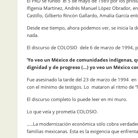
El PRD se fundó el 5 de mayo de 1989 por los prii
Ifigenia Martínez, Andrés Manuel López Obrador, en
Castillo, Gilberto Rincón Gallardo, Amalia García en
Desde ese tiempo, ahora podemos ver, se inicia la 
nada.
El discurso de COLOSIO dele 6 de marzo de 1994, pe
‘Yo veo un México de comunidades indígenas, qu
dignidad y de progreso (…) yo veo un México con
Fue asesinado la tarde del 23 de marzo de 1994 en L
con el mínimo de testigos. Lo mataron al ritmo de “l
El discurso completo lo puede leer en mi muro.
Lo que veía y prometía COLOSIO.
…..La modernización económica sólo cobra verdadero
familias mexicanas. Esta es la exigencia que enfren