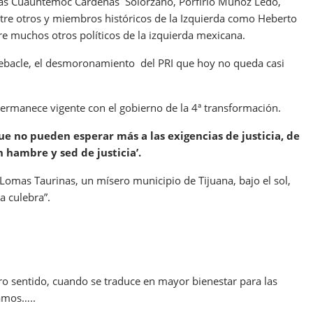
stas Cuauhtémoc Cárdenas Solórzano, Porfirio Muñoz Ledo,
tre otros y miembros históricos de la Izquierda como Heberto
tre muchos otros políticos de la izquierda mexicana.
debacle, el desmoronamiento del PRI que hoy no queda casi
rmanece vigente con el gobierno de la 4ª transformación.
e no pueden esperar más a las exigencias de justicia, de
 hambre y sed de justicia’.
omas Taurinas, un mísero municipio de Tijuana, bajo el sol,
a culebra”.
 sentido, cuando se traduce en mayor bienestar para las
tamos…..