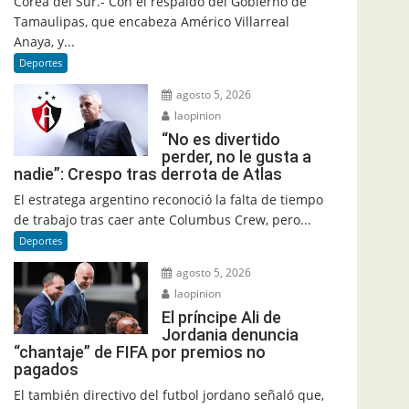
Corea del Sur.- Con el respaldo del Gobierno de
Tamaulipas, que encabeza Américo Villarreal
Anaya, y...
Deportes
agosto 5, 2026
laopinion
“No es divertido
perder, no le gusta a
nadie”: Crespo tras derrota de Atlas
El estratega argentino reconoció la falta de tiempo
de trabajo tras caer ante Columbus Crew, pero...
Deportes
agosto 5, 2026
laopinion
El príncipe Ali de
Jordania denuncia
“chantaje” de FIFA por premios no
pagados
El también directivo del futbol jordano señaló que,