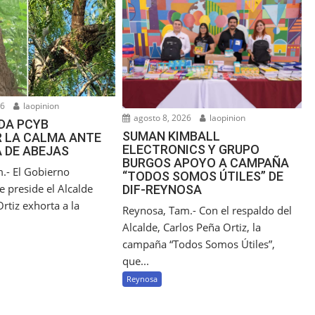
26
laopinion
agosto 8, 2026
laopinion
DA PCYB
SUMAN KIMBALL
 LA CALMA ANTE
ELECTRONICS Y GRUPO
 DE ABEJAS
BURGOS APOYO A CAMPAÑA
.- El Gobierno
“TODOS SOMOS ÚTILES” DE
 preside el Alcalde
DIF-REYNOSA
rtiz exhorta a la
Reynosa, Tam.- Con el respaldo del
Alcalde, Carlos Peña Ortiz, la
campaña “Todos Somos Útiles”,
que...
Reynosa