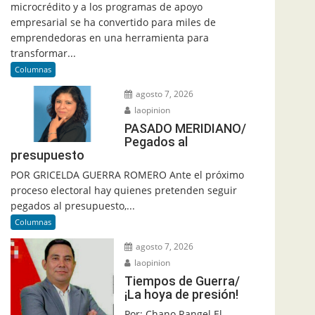
microcrédito y a los programas de apoyo
empresarial se ha convertido para miles de
emprendedoras en una herramienta para
transformar...
Columnas
agosto 7, 2026
laopinion
PASADO MERIDIANO/
Pegados al
presupuesto
POR GRICELDA GUERRA ROMERO Ante el próximo
proceso electoral hay quienes pretenden seguir
pegados al presupuesto,...
Columnas
agosto 7, 2026
laopinion
Tiempos de Guerra/
¡La hoya de presión!
Por: Chano Rangel El