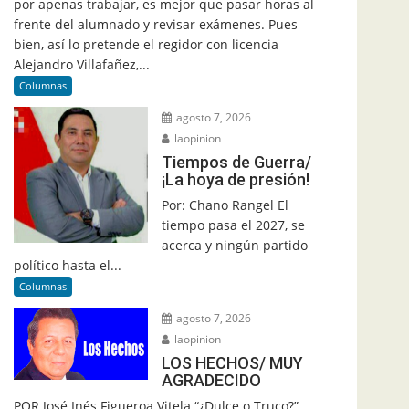
por apenas trabajar, es mejor que pasar horas al
frente del alumnado y revisar exámenes. Pues
bien, así lo pretende el regidor con licencia
Alejandro Villafañez,...
Columnas
agosto 7, 2026
laopinion
Tiempos de Guerra/
¡La hoya de presión!
Por: Chano Rangel El
tiempo pasa el 2027, se
acerca y ningún partido
político hasta el...
Columnas
agosto 7, 2026
laopinion
LOS HECHOS/ MUY
AGRADECIDO
POR José Inés Figueroa Vitela “¿Dulce o Truco?”