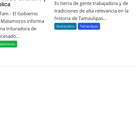
Es tierra de gente trabajadora y de
blica
tradiciones de alta relevancia en la
Tam.- El Gobierno
historia de Tamaulipas...
e Matamoros informa
Destacados
Tamaulipas
na trituradora de
ocesado...
atamoros