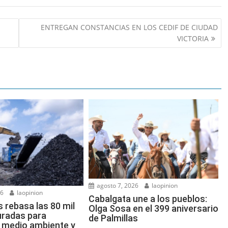
ENTREGAN CONSTANCIAS EN LOS CEDIF DE CIUDAD
VICTORIA
agosto 7, 2026
laopinion
26
laopinion
Cabalgata une a los pueblos:
rebasa las 80 mil
Olga Sosa en el 399 aniversario
turadas para
de Palmillas
l medio ambiente y