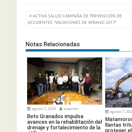
Navegación
ACTIVA SALUD CAMPAÑA DE PREVENCIÓN DE
de
ACCIDENTES “VACACIONES DE VERANO 2017”
entradas
Notas Relacionadas
agosto 7, 2026
laopinion
agosto 7, 20
Beto Granados impulsa
Matamoros 
avances en la rehabilitación del
llantas tri
drenaje y fortalecimiento de la
proteger e