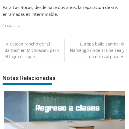
Para Las Bocas, desde hace dos años, la reparación de sus
enramadas es interminable.
Nacional
Navegación
Catean rancho de “El
Europa baila samba: el
de
Barbas” en Michoacán, pero
Flamengo rinde al Chelsea y
entradas
él logra escapar
da otro zarpazo
Notas Relacionadas