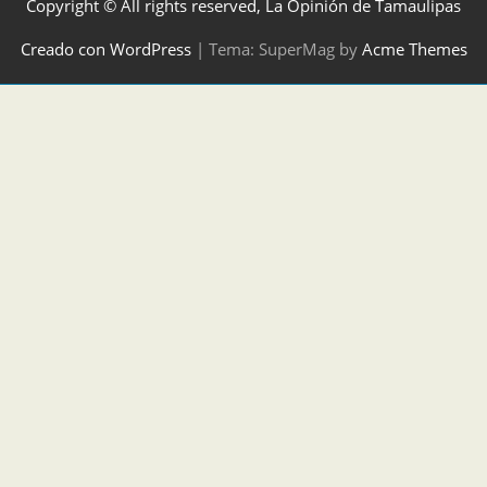
Copyright © All rights reserved, La Opinión de Tamaulipas
Creado con WordPress
|
Tema: SuperMag by
Acme Themes