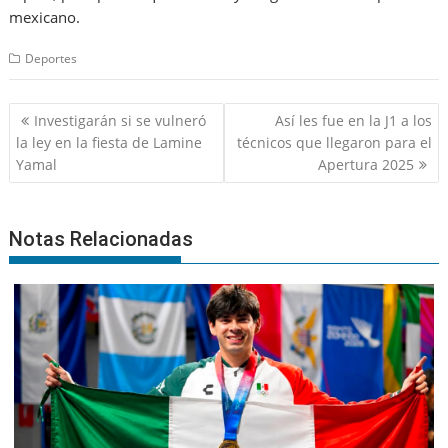
mexicano.
Deportes
Navegación
Investigarán si se vulneró
Así les fue en la J1 a los
de
la ley en la fiesta de Lamine
técnicos que llegaron para el
entradas
Yamal
Apertura 2025
Notas Relacionadas