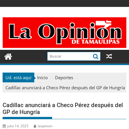
Ir
al
contenido
Ud. está aquí
Inicio
Deportes
Cadillac anunciará a Checo Pérez después del GP de Hungría
Cadillac anunciará a Checo Pérez después del
GP de Hungría
julio 14, 2025
laopinion