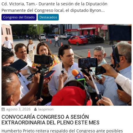
Cd. Victoria, Tam.- Durante la sesión de la Diputación
Permanente del Congreso local, el diputado Byron...
Congreso del Estado
Destacados
agosto 3, 2026
laopinion
CONVOCARÍA CONGRESO A SESIÓN
EXTRAORDINARIA DEL PLENO ESTE MES
Humberto Prieto reitera respaldo del Congreso ante posibles