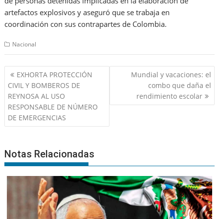
de personas detenidas implicadas en la elaboración de
artefactos explosivos y aseguró que se trabaja en
coordinación con sus contrapartes de Colombia.
Nacional
Navegación
EXHORTA PROTECCIÓN
Mundial y vacaciones: el
de
CIVIL Y BOMBEROS DE
combo que daña el
entradas
REYNOSA AL USO
rendimiento escolar
RESPONSABLE DE NÚMERO
DE EMERGENCIAS
Notas Relacionadas