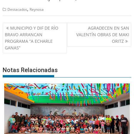
,
Destacados
Reynosa
Navegación
MUNICIPIO Y DIF DE RÍO
AGRADECEN EN SAN
de
BRAVO ARRANCAN
VALENTÍN OBRAS DE MAKI
entradas
PROGRAMA “A ECHARLE
ORITZ
GANAS”
Notas Relacionadas