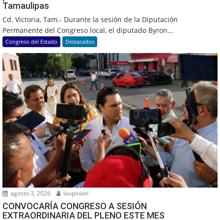
Tamaulipas
Cd. Victoria, Tam.- Durante la sesión de la Diputación
Permanente del Congreso local, el diputado Byron...
Congreso del Estado
Destacados
agosto 3, 2026
laopinion
CONVOCARÍA CONGRESO A SESIÓN
EXTRAORDINARIA DEL PLENO ESTE MES