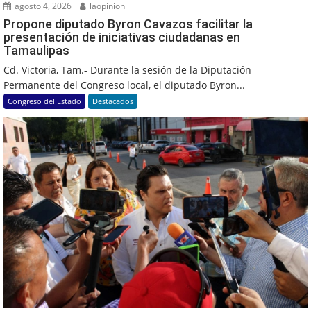
agosto 4, 2026
laopinion
Propone diputado Byron Cavazos facilitar la
presentación de iniciativas ciudadanas en
Tamaulipas
Cd. Victoria, Tam.- Durante la sesión de la Diputación
Permanente del Congreso local, el diputado Byron...
Congreso del Estado
Destacados