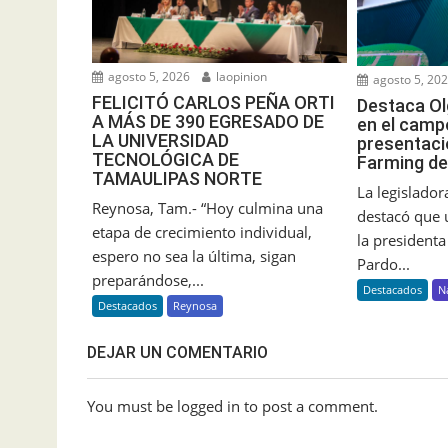
agosto 5, 2026
laopinion
agosto 5, 20
FELICITÓ CARLOS PEÑA ORTI
Destaca Ol
A MÁS DE 390 EGRESADO DE
en el camp
LA UNIVERSIDAD
presentaci
TECNOLÓGICA DE
Farming de
TAMAULIPAS NORTE
La legislado
Reynosa, Tam.- “Hoy culmina una
destacó que 
etapa de crecimiento individual,
la president
espero no sea la última, sigan
Pardo...
preparándose,...
Destacados
N
Destacados
Reynosa
DEJAR UN COMENTARIO
You must be logged in to post a comment.