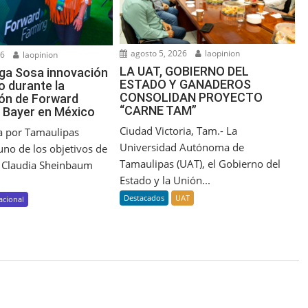
agosto 5, 2026
laopinion
26
laopinion
LA UAT, GOBIERNO DEL
ga Sosa innovación
ESTADO Y GANADEROS
o durante la
CONSOLIDAN PROYECTO
ón de Forward
“CARNE TAM”
 Bayer en México
Ciudad Victoria, Tam.- La
ra por Tamaulipas
Universidad Autónoma de
uno de los objetivos de
Tamaulipas (UAT), el Gobierno del
a Claudia Sheinbaum
Estado y la Unión...
Destacados
UAT
acional