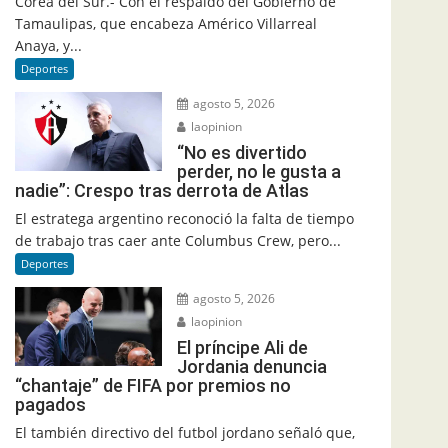
Corea del Sur.- Con el respaldo del Gobierno de
Tamaulipas, que encabeza Américo Villarreal
Anaya, y...
Deportes
agosto 5, 2026
laopinion
“No es divertido
perder, no le gusta a
nadie”: Crespo tras derrota de Atlas
El estratega argentino reconoció la falta de tiempo
de trabajo tras caer ante Columbus Crew, pero...
Deportes
agosto 5, 2026
laopinion
El príncipe Ali de
Jordania denuncia
“chantaje” de FIFA por premios no
pagados
El también directivo del futbol jordano señaló que,