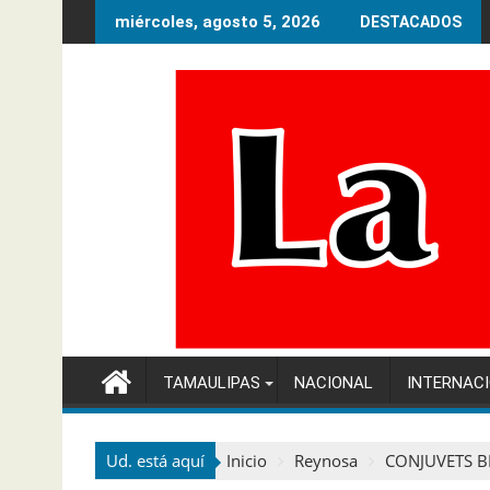
Ir
miércoles, agosto 5, 2026
DESTACADOS
al
contenido
TAMAULIPAS
NACIONAL
INTERNAC
Ud. está aquí
Inicio
Reynosa
CONJUVETS B