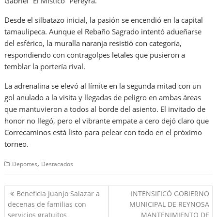
Gabriel “El Místico” Pereyra.
Desde el silbatazo inicial, la pasión se encendió en la capital
tamaulipeca. Aunque el Rebaño Sagrado intentó adueñarse
del esférico, la muralla naranja resistió con categoría,
respondiendo con contragolpes letales que pusieron a
temblar la portería rival.
La adrenalina se elevó al límite en la segunda mitad con un
gol anulado a la visita y llegadas de peligro en ambas áreas
que mantuvieron a todos al borde del asiento. El invitado de
honor no llegó, pero el vibrante empate a cero dejó claro que
Correcaminos está listo para pelear con todo en el próximo
torneo.
,
Deportes
Destacados
Navegación
Beneficia Juanjo Salazar a
INTENSIFICÓ GOBIERNO
de
decenas de familias con
MUNICIPAL DE REYNOSA
entradas
servicios gratuitos
MANTENIMIENTO DE