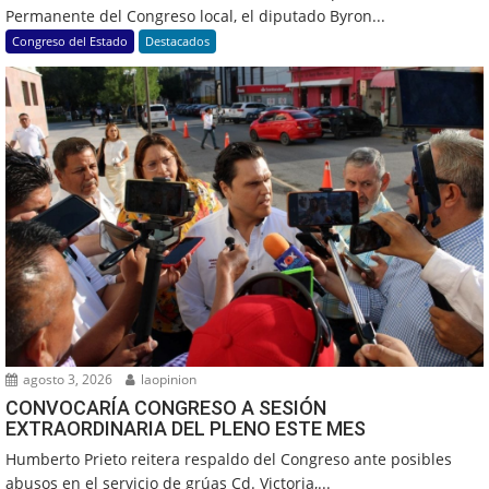
Permanente del Congreso local, el diputado Byron...
Congreso del Estado
Destacados
agosto 3, 2026
laopinion
CONVOCARÍA CONGRESO A SESIÓN
EXTRAORDINARIA DEL PLENO ESTE MES
Humberto Prieto reitera respaldo del Congreso ante posibles
abusos en el servicio de grúas Cd. Victoria,...