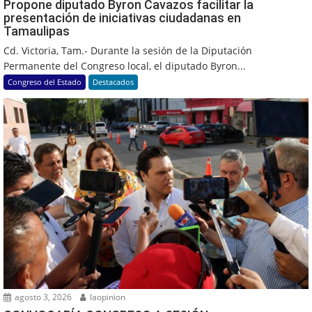
Propone diputado Byron Cavazos facilitar la
presentación de iniciativas ciudadanas en
Tamaulipas
Cd. Victoria, Tam.- Durante la sesión de la Diputación
Permanente del Congreso local, el diputado Byron...
Congreso del Estado
Destacados
agosto 3, 2026
laopinion