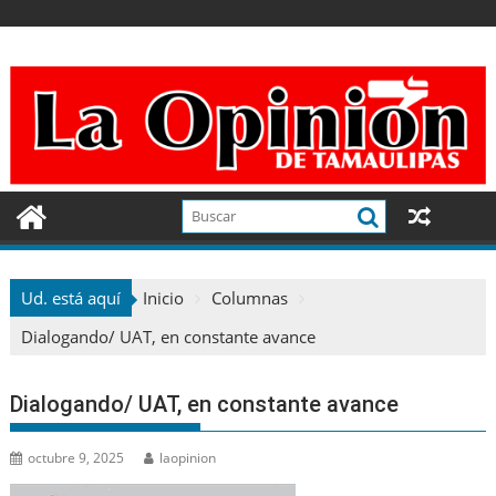
Ir
al
contenido
Ud. está aquí
Inicio
Columnas
Dialogando/ UAT, en constante avance
Dialogando/ UAT, en constante avance
octubre 9, 2025
laopinion