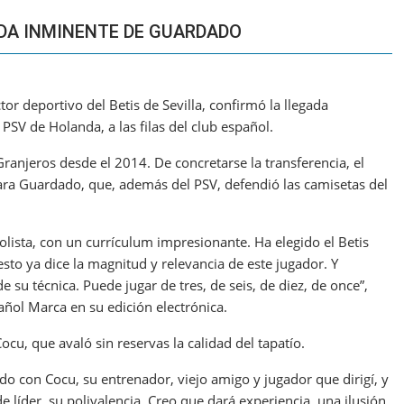
ADA INMINENTE DE GUARDADO
tor deportivo del Betis de Sevilla, confirmó la llegada
V de Holanda, a las filas del club español.
ranjeros desde el 2014. De concretarse la transferencia, el
para Guardado, que, además del PSV, defendió las camisetas del
lista, con un currículum impresionante. Ha elegido el Betis
sto ya dice la magnitud y relevancia de este jugador. Y
 su técnica. Puede jugar de tres, de seis, de diez, de once”,
añol Marca en su edición electrónica.
Cocu, que avaló sin reservas la calidad del tapatío.
do con Cocu, su entrenador, viejo amigo y jugador que dirigí, y
 líder, su polivalencia. Creo que dará experiencia, una ilusión