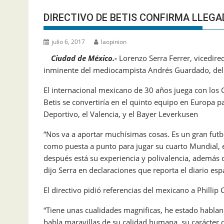
DIRECTIVO DE BETIS CONFIRMA LLEG
julio 6, 2017
laopinion
Ciudad de México.-
Lorenzo Serra Ferrer, vicedirec
inminente del mediocampista Andrés Guardado, del PS
El internacional mexicano de 30 años juega con los G
Betis se convertiría en el quinto equipo en Europa 
Deportivo, el Valencia, y el Bayer Leverkusen
“Nos va a aportar muchísimas cosas. Es un gran futbo
como puesta a punto para jugar su cuarto Mundial, e
después está su experiencia y polivalencia, además de
dijo Serra en declaraciones que reporta el diario esp
El directivo pidió referencias del mexicano a Phillip 
“Tiene unas cualidades magnificas, he estado hablan
habla maravillas de su calidad humana, su carácter de