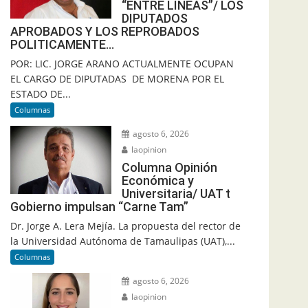
“ENTRE LINEAS”/ LOS
DIPUTADOS
APROBADOS Y LOS REPROBADOS
POLITICAMENTE…
POR: LIC. JORGE ARANO ACTUALMENTE OCUPAN
EL CARGO DE DIPUTADAS DE MORENA POR EL
ESTADO DE...
Columnas
agosto 6, 2026
laopinion
Columna Opinión
Económica y
Universitaria/ UAT t
Gobierno impulsan “Carne Tam”
Dr. Jorge A. Lera Mejía. La propuesta del rector de
la Universidad Autónoma de Tamaulipas (UAT),...
Columnas
agosto 6, 2026
laopinion