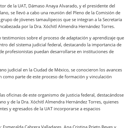
tor de la UAT, Dámaso Anaya Alvarado, y el presidente del
lano, se llevó a cabo una reunión del Pleno de la Comisión de
 grupo de jóvenes tamaulipecos que se integran a la Secretaría
a encabezada por la Dra. Xóchitl Almendra Hernández Torres.
y testimonios sobre el proceso de adaptación y aprendizaje que
tro del sistema judicial federal, destacando la importancia de
de profesionistas puedan desarrollarse en instituciones de
gano judicial en la Ciudad de México, se conocieron los avances
lan como parte de este proceso de formación y vinculación
s oficinas de este organismo de justicia federal, destacándose
lano y de la Dra. Xóchitl Almendra Hernández Torres, quienes
antes y egresados de la UAT incorporarse a espacios
: Esmeralda Cabrera Valladares, Ana Cristina Prieto Reyes y