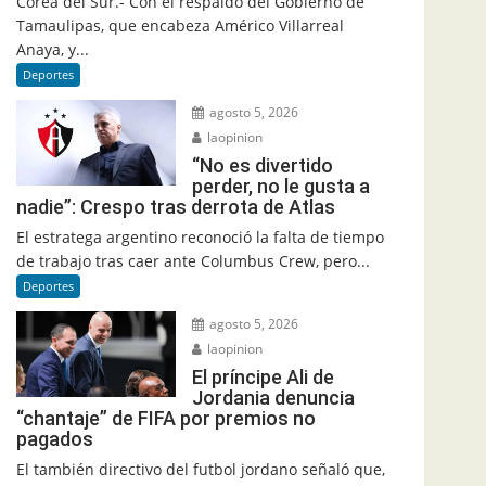
Corea del Sur.- Con el respaldo del Gobierno de
Tamaulipas, que encabeza Américo Villarreal
Anaya, y...
Deportes
agosto 5, 2026
laopinion
“No es divertido
perder, no le gusta a
nadie”: Crespo tras derrota de Atlas
El estratega argentino reconoció la falta de tiempo
de trabajo tras caer ante Columbus Crew, pero...
Deportes
agosto 5, 2026
laopinion
El príncipe Ali de
Jordania denuncia
“chantaje” de FIFA por premios no
pagados
El también directivo del futbol jordano señaló que,