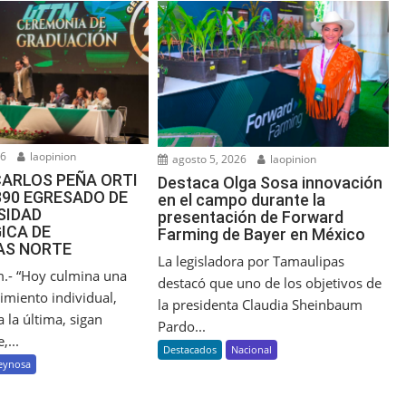
26
laopinion
agosto 5, 2026
laopinion
CARLOS PEÑA ORTI
Destaca Olga Sosa innovación
390 EGRESADO DE
en el campo durante la
SIDAD
presentación de Forward
ICA DE
Farming de Bayer en México
AS NORTE
La legisladora por Tamaulipas
.- “Hoy culmina una
destacó que uno de los objetivos de
imiento individual,
la presidenta Claudia Sheinbaum
 la última, sigan
Pardo...
,...
Destacados
Nacional
eynosa