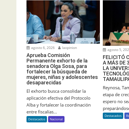
agosto 6, 2026
laopinion
agosto 5, 20
Aprueba Comisión
FELICITÓ 
Permanente exhorto de la
A MÁS DE 
senadora Olga Sosa, para
LA UNIVER
fortalecer la búsqueda de
TECNOLÓG
mujeres, niñas y adolescentes
TAMAULIP
desaparecidas
Reynosa, Tam
El exhorto busca consolidar la
etapa de crec
aplicación efectiva del Protocolo
espero no sea
Alba y fortalecer la coordinación
preparándose
entre fiscalías...
Destacados
R
Destacados
Nacional