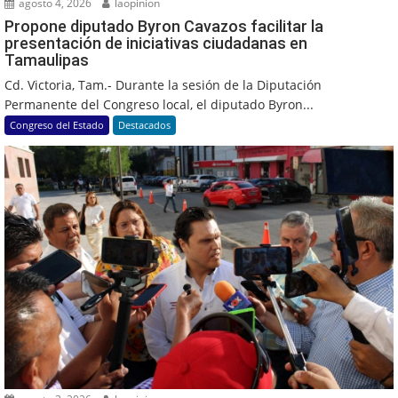
agosto 4, 2026
laopinion
Propone diputado Byron Cavazos facilitar la
presentación de iniciativas ciudadanas en
Tamaulipas
Cd. Victoria, Tam.- Durante la sesión de la Diputación
Permanente del Congreso local, el diputado Byron...
Congreso del Estado
Destacados