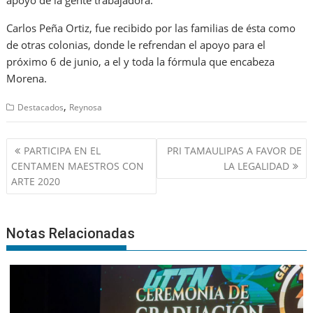
apoyo de la gente trabajadora.
Carlos Peña Ortiz, fue recibido por las familias de ésta como
de otras colonias, donde le refrendan el apoyo para el
próximo 6 de junio, a el y toda la fórmula que encabeza
Morena.
,
Destacados
Reynosa
Navegación
PARTICIPA EN EL
PRI TAMAULIPAS A FAVOR DE
de
CENTAMEN MAESTROS CON
LA LEGALIDAD
entradas
ARTE 2020
Notas Relacionadas