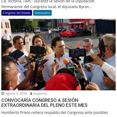
Cd. Victoria, Tam.- Durante la sesión de la Diputación
Permanente del Congreso local, el diputado Byron...
Congreso del Estado
Destacados
agosto 3, 2026
laopinion
CONVOCARÍA CONGRESO A SESIÓN
EXTRAORDINARIA DEL PLENO ESTE MES
Humberto Prieto reitera respaldo del Congreso ante posibles