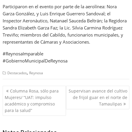
Participaron en el evento por parte de la aerolínea: Nora
Garza González, y Luis Enrique Guerrero Sandoval; el
Inspector Aeronáutico, Natanael Sauceda Beltrán; la Regidora
Sandra Elizabeth Garza Faz; la Lic. Silvia Carmina Rodríguez
Treviño; miembros del Cabildo, funcionarios municipales, y
representantes de Cámaras y Asociaciones.
#ReynosaImparable
#GobiernoMunicipalDeReynosa
,
Destacados
Reynosa
Navegación
Columna Rosa, sólo para
Supervisan avance del cultivo
de
Mujeres/ “UAT: impulso
de frijol guar en el norte de
entradas
académico y compromiso
Tamaulipas
para la salud”