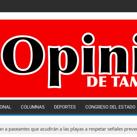
IONAL
COLUMNAS
DEPORTES
CONGRESO DEL ESTADO
n a paseantes que acudirán a las playas a respetar señales preve