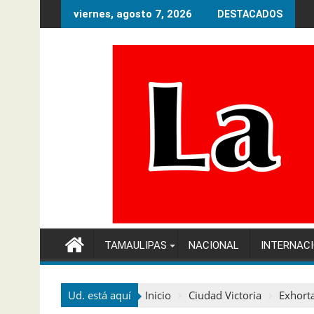
Ir
viernes, agosto 7, 2026
DESTACADOS
al
contenido
TAMAULIPAS
NACIONAL
INTERNAC
Ud. está aquí
Inicio
Ciudad Victoria
Exhorta