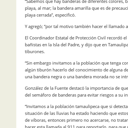
“Sabemos que hay banderas de diferentes colores, ba
playa, al mar; la bandera amarilla que es de precauc
playa cerrada”, especificó.
Y agregó; “por tal motivo también hacer el llamado a
El Coordinador Estatal de Protección Civil recordó 
bañistas en la Isla del Padre, y dijo que en Tamauli
tiburones.
“Sin embargo invitamos a la población que tenga con
algún tiburón hacerlo del conocimiento de alguna d
una bandera negra o una bandera morada no se intro
González de la Fuente destacó la importancia de que t
del semáforo de banderas para evitar riesgos a su int
“Invitamos a la población tamaulipeca que si detect
situación de las lluvias ha estado haciendo que esto
de víboras, entonces primero no acercarse, no tratar
hacer esta llamada al 911 para reportarlo, para que