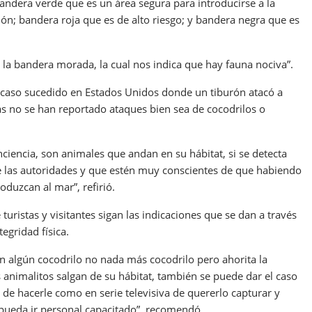
ndera verde que es un área segura para introducirse a la
ión; bandera roja que es de alto riesgo; y bandera negra que es
 la bandera morada, la cual nos indica que hay fauna nociva”.
el caso sucedido en Estados Unidos donde un tiburón atacó a
pas no se han reportado ataques bien sea de cocodrilos o
ciencia, son animales que andan en su hábitat, si se detecta
e las autoridades y que estén muy conscientes de que habiendo
duzcan al mar”, refirió.
uristas y visitantes sigan las indicaciones que se dan a través
egridad física.
an algún cocodrilo no nada más cocodrilo pero ahorita la
s animalitos salgan de su hábitat, también se puede dar el caso
 de hacerle como en serie televisiva de quererlo capturar y
 pueda ir personal capacitado”, recomendó.