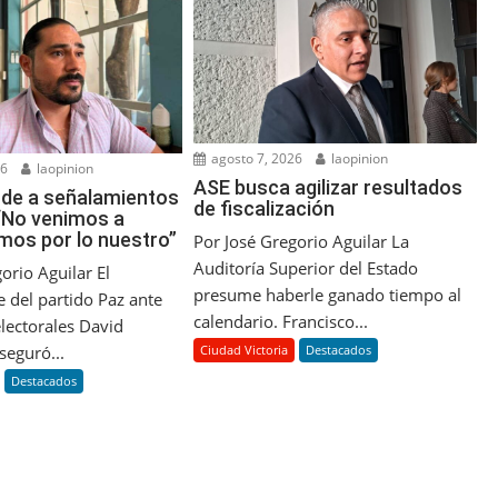
agosto 7, 2026
laopinion
26
laopinion
ASE busca agilizar resultados
de a señalamientos
de fiscalización
 “No venimos a
nimos por lo nuestro”
Por José Gregorio Aguilar La
Auditoría Superior del Estado
orio Aguilar El
presume haberle ganado tiempo al
 del partido Paz ante
calendario. Francisco...
lectorales David
Ciudad Victoria
Destacados
seguró...
Destacados