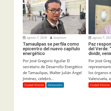
agosto 7, 2026
laopinion
agosto 7, 20
Tamaulipas se perfila como
Paz respon
epicentro del nuevo capítulo
del Verde:
energético
dividir, ve
Por José Gregorio Aguilar El
Por José Greg
secretario de Desarrollo Energético
representante
de Tamaulipas, Walter Julián Ángel
los órganos e
Jiménez, celebró...
Valenzuela, a
Ciudad Victoria
Destacados
Ciudad Victoria