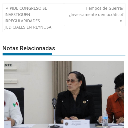
Navegación
PIDE CONGRESO SE
Tiempos de Guerra/
de
INVESTIGUEN
¿Inversamente democrático?
entradas
IRREGULARIDADES
JUDICIALES EN REYNOSA
Notas Relacionadas