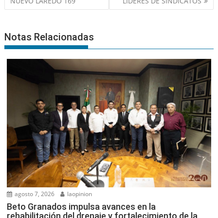
entradas
”NUEVO LAREDO 169”
LÍDERES DE SINDICATOS
Notas Relacionadas
agosto 7, 2026
laopinion
Beto Granados impulsa avances en la
rehabilitación del drenaje y fortalecimiento de la