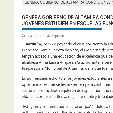
GENERA GOBIERNO DE ALTAMIRA CONDICIONES N
GENERA GOBIERNO DE ALTAMIRA COND
JÓVENES ESTUDIEN EN ESCUELAS FU
julio 8, 2017
laopinion
Altamira, Tam.-
Apoyando al cien por ciento la E
Francisco García Cabeza de Vaca, el Gobierno de Alt
tengan acceso a una educación de excelencia que per
alcaldesa Alma Laura Amparán Cruz durante la cere
Preparatoria Municipal de Altamira, de la que fue m
En su mensaje, exhortó a los jóvenes estudiantes a 
oportunidades que se les presenten para continuar 
sectores productivos requieren de capital humano r
vida a favor de esta tierra, de gente noble y trabajad
“Estoy muy contenta por estar acompañándolos a tod
exitosamente sus estudios de preparatoria. Junto a