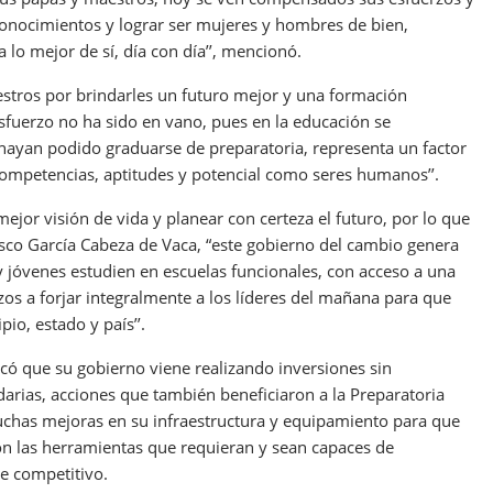
 conocimientos y lograr ser mujeres y hombres de bien,
lo mejor de sí, día con día’’, mencionó.
estros por brindarles un futuro mejor y una formación
esfuerzo no ha sido en vano, pues en la educación se
 hayan podido graduarse de preparatoria, representa un factor
competencias, aptitudes y potencial como seres humanos’’.
ejor visión de vida y planear con certeza el futuro, por lo que
co García Cabeza de Vaca, “este gobierno del cambio genera
y jóvenes estudien en escuelas funcionales, con acceso a una
os a forjar integralmente a los líderes del mañana para que
io, estado y país’’.
ó que su gobierno viene realizando inversiones sin
darias, acciones que también beneficiaron a la Preparatoria
muchas mejoras en su infraestructura y equipamiento para que
on las herramientas que requieran y sean capaces de
e competitivo.