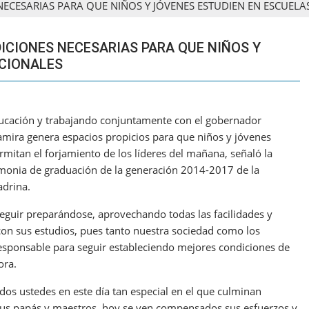
ECESARIAS PARA QUE NIÑOS Y JÓVENES ESTUDIEN EN ESCUELA
ICIONES NECESARIAS PARA QUE NIÑOS Y
NCIONALES
ducación y trabajando conjuntamente con el gobernador
amira genera espacios propicios para que niños y jóvenes
mitan el forjamiento de los líderes del mañana, señaló la
monia de graduación de la generación 2014-2017 de la
adrina.
seguir preparándose, aprovechando todas las facilidades y
con sus estudios, pues tanto nuestra sociedad como los
esponsable para seguir estableciendo mejores condiciones de
ora.
os ustedes en este día tan especial en el que culminan
 sus papás y maestros, hoy se ven compensados sus esfuerzos y