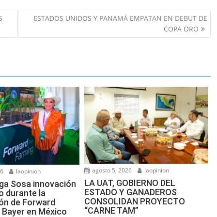
S
ESTADOS UNIDOS Y PANAMÁ EMPATAN EN DEBUT DE
COPA ORO
agosto 5, 2026
laopinion
26
laopinion
LA UAT, GOBIERNO DEL
ga Sosa innovación
ESTADO Y GANADEROS
o durante la
CONSOLIDAN PROYECTO
ón de Forward
“CARNE TAM”
 Bayer en México