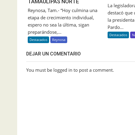
TAMAULIPAS NORTE
La legislado
Reynosa, Tam.- “Hoy culmina una
destacó que 
etapa de crecimiento individual,
la president
espero no sea la última, sigan
Pardo...
preparándose,...
Destacados
N
Destacados
Reynosa
DEJAR UN COMENTARIO
You must be logged in to post a comment.