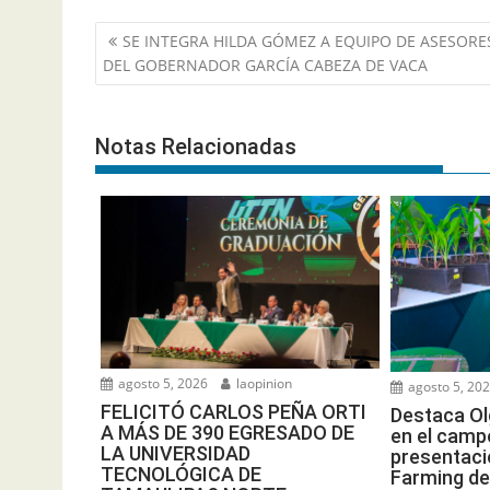
Navegación
SE INTEGRA HILDA GÓMEZ A EQUIPO DE ASESORE
de
DEL GOBERNADOR GARCÍA CABEZA DE VACA
entradas
Notas Relacionadas
agosto 5, 2026
laopinion
agosto 5, 20
FELICITÓ CARLOS PEÑA ORTI
Destaca Ol
A MÁS DE 390 EGRESADO DE
en el camp
LA UNIVERSIDAD
presentaci
TECNOLÓGICA DE
Farming de