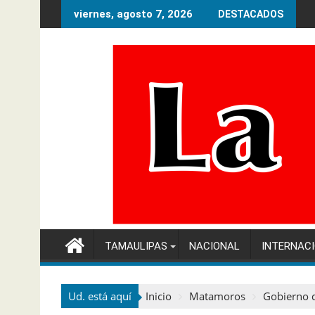
Ir
viernes, agosto 7, 2026
DESTACADOS
al
contenido
TAMAULIPAS
NACIONAL
INTERNAC
Ud. está aquí
Inicio
Matamoros
Gobierno d