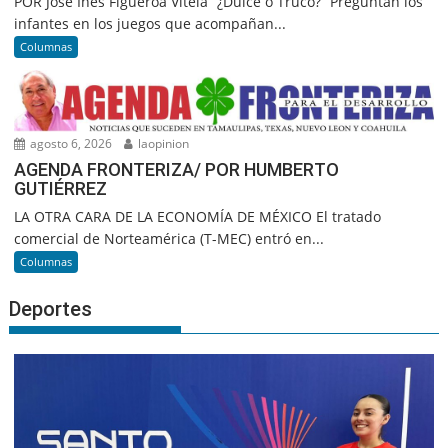
POR José Inés Figueroa Vitela “¿Dulce o Truco?” Preguntan los
infantes en los juegos que acompañan...
Columnas
agosto 6, 2026
laopinion
AGENDA FRONTERIZA/ POR HUMBERTO
GUTIÉRREZ
LA OTRA CARA DE LA ECONOMÍA DE MÉXICO El tratado
comercial de Norteamérica (T-MEC) entró en...
Columnas
Deportes