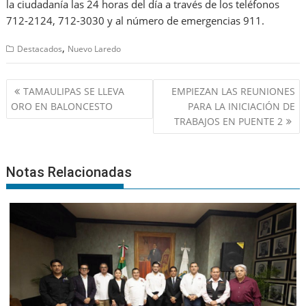
la ciudadanía las 24 horas del día a través de los teléfonos
712-2124, 712-3030 y al número de emergencias 911.
,
Destacados
Nuevo Laredo
Navegación
TAMAULIPAS SE LLEVA
EMPIEZAN LAS REUNIONES
de
ORO EN BALONCESTO
PARA LA INICIACIÓN DE
entradas
TRABAJOS EN PUENTE 2
Notas Relacionadas