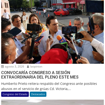
agosto 3, 2026
laopinion
CONVOCARÍA CONGRESO A SESIÓN
EXTRAORDINARIA DEL PLENO ESTE MES
Humberto Prieto reitera respaldo del Congreso ante posibles
abusos en el servicio de grúas Cd. Victoria,...
Congreso del Estado
Destacados