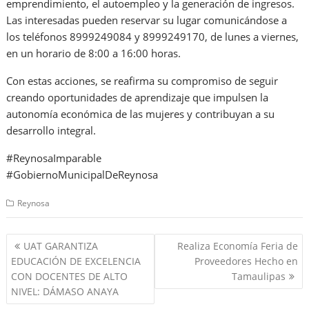
emprendimiento, el autoempleo y la generación de ingresos.
Las interesadas pueden reservar su lugar comunicándose a
los teléfonos 8999249084 y 8999249170, de lunes a viernes,
en un horario de 8:00 a 16:00 horas.
Con estas acciones, se reafirma su compromiso de seguir
creando oportunidades de aprendizaje que impulsen la
autonomía económica de las mujeres y contribuyan a su
desarrollo integral.
#ReynosaImparable
#GobiernoMunicipalDeReynosa
Reynosa
Navegación
UAT GARANTIZA
Realiza Economía Feria de
de
EDUCACIÓN DE EXCELENCIA
Proveedores Hecho en
entradas
CON DOCENTES DE ALTO
Tamaulipas
NIVEL: DÁMASO ANAYA