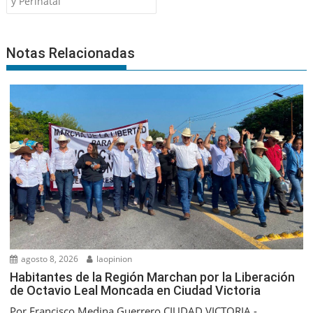
entradas
y Perinatal
Notas Relacionadas
agosto 8, 2026
laopinion
Habitantes de la Región Marchan por la Liberación
de Octavio Leal Moncada en Ciudad Victoria
Por Francisco Medina Guerrero CIUDAD VICTORIA.-