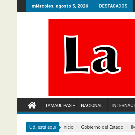
Ir
miércoles, agosto 5, 2026
DESTACADOS
al
contenido
TAMAULIPAS
NACIONAL
INTERNAC
Ud. está aquí
Inicio
Gobierno del Estado
I