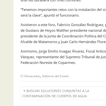
una red duradera con fines comunes.
“Tenemos importantes retos con la instalación del s
será la clave”, apuntó el funcionario.
Asistieron a este foro, Fabricio González Rodríguez,
de Gustavo de Hoyos Walther presidente nacional de 
presidente de la Junta de Coordinación Política del 
Alcalde de Matamoros y Juan Carlo Hernández Flor
Asimismo, Jorge Emilio Iruegas Álvarez, Fiscal Anti
Vázquez, representante del Supremo Tribunal de Just
Federación Noreste de Coparmex.
,
Destacados
Gobierno del Estado
Navegación
BUSCAN SOLUCIONES CONJUNTAS A LA
de
CONTAMINACIÓN DE CUERPOS DE AGUA
entradas