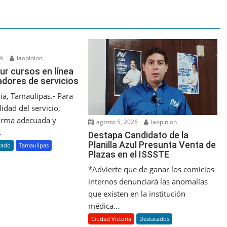
26
laopinion
ur cursos en línea
adores de servicios
ia, Tamaulipas.- Para
lidad del servicio,
orma adecuada y
agosto 5, 2026
laopinion
.
Destapa Candidato de la
Planilla Azul Presunta Venta de
tado
Tamaulipas
Plazas en el ISSSTE
*Advierte que de ganar los comicios
internos denunciará las anomalías
que existen en la institución
médica...
Ciudad Victoria
Destacados