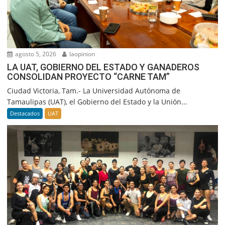
agosto 5, 2026
laopinion
LA UAT, GOBIERNO DEL ESTADO Y GANADEROS
CONSOLIDAN PROYECTO “CARNE TAM”
Ciudad Victoria, Tam.- La Universidad Autónoma de
Tamaulipas (UAT), el Gobierno del Estado y la Unión...
Destacados
UAT