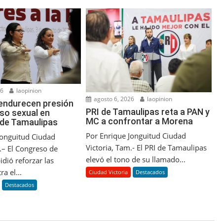
26
laopinion
agosto 6, 2026
laopinion
endurecen presión
PRI de Tamaulipas reta a PAN y
so sexual en
MC a confrontar a Morena
 de Tamaulipas
Por Enrique Jonguitud Ciudad
Jonguitud Ciudad
Victoria, Tam.- El PRI de Tamaulipas
.– El Congreso de
elevó el tono de su llamado...
dió reforzar las
a el...
Ciudad Victoria
Destacados
Destacados