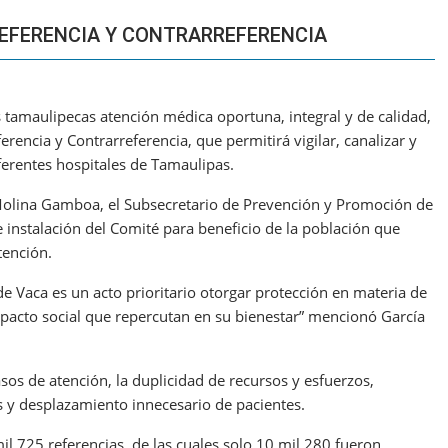
REFERENCIA Y CONTRARREFERENCIA
s tamaulipecas atención médica oportuna, integral y de calidad,
ferencia y Contrarreferencia, que permitirá vigilar, canalizar y
diferentes hospitales de Tamaulipas.
a Molina Gamboa, el Subsecretario de Prevención y Promoción de
e instalación del Comité para beneficio de la población que
atención.
e Vaca es un acto prioritario otorgar protección en materia de
impacto social que repercutan en su bienestar” mencionó García
asos de atención, la duplicidad de recursos y esfuerzos,
s y desplazamiento innecesario de pacientes.
l 725 referencias, de las cuales solo 10 mil 280 fueron