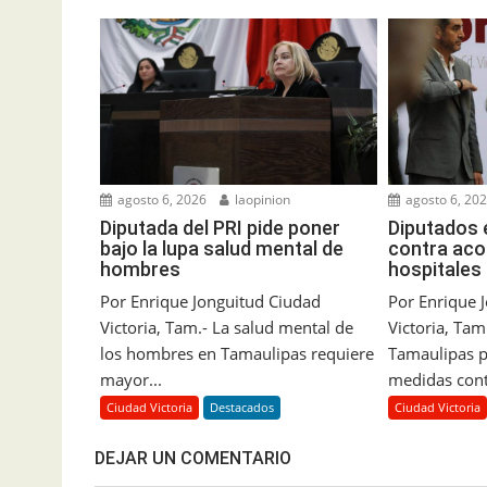
agosto 6, 2026
laopinion
agosto 6, 20
Diputada del PRI pide poner
Diputados 
bajo la lupa salud mental de
contra aco
hombres
hospitales
Por Enrique Jonguitud Ciudad
Por Enrique 
Victoria, Tam.- La salud mental de
Victoria, Tam
los hombres en Tamaulipas requiere
Tamaulipas pi
mayor...
medidas contr
Ciudad Victoria
Destacados
Ciudad Victoria
DEJAR UN COMENTARIO