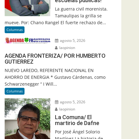
escuelas públicas!
La guerra civil morenista.
Tamaulipas la grilla se
mueve. Por: Chano Rangel El fuerte rechazo de...
Columnas
agosto 5, 2026
laopinion
AGENDA FRONTERIZA/ POR HUMBERTO
GUTIERREZ
NUEVO LAREDO, REFERENTE NACIONAL EN
AHORRO DE ENERGIA * Gustavo Cárdenas, como
Schwarzenegger “ I Will...
Columnas
agosto 5, 2026
laopinion
La Comuna/ El
martirio de Dafne
Por José Ángel Solorio
Martínez La historia de