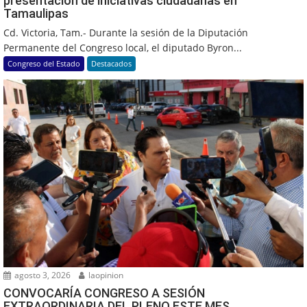
presentación de iniciativas ciudadanas en
Tamaulipas
Cd. Victoria, Tam.- Durante la sesión de la Diputación
Permanente del Congreso local, el diputado Byron...
Congreso del Estado
Destacados
agosto 3, 2026
laopinion
CONVOCARÍA CONGRESO A SESIÓN
EXTRAORDINARIA DEL PLENO ESTE MES