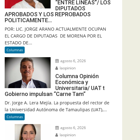
“ENTRE LINEAS”/ LOS
DIPUTADOS
APROBADOS Y LOS REPROBADOS
POLITICAMENTE…
POR: LIC. JORGE ARANO ACTUALMENTE OCUPAN
EL CARGO DE DIPUTADAS DE MORENA POR EL
ESTADO DE...
Columnas
agosto 6, 2026
laopinion
Columna Opinión
Económica y
Universitaria/ UAT t
Gobierno impulsan “Carne Tam”
Dr. Jorge A. Lera Mejía. La propuesta del rector de
la Universidad Autónoma de Tamaulipas (UAT),...
Columnas
agosto 6, 2026
laopinion