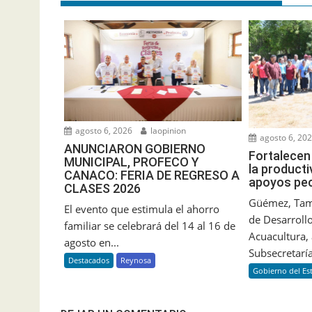
agosto 6, 2026
laopinion
agosto 6, 20
ANUNCIARON GOBIERNO
Fortalecen 
MUNICIPAL, PROFECO Y
la product
CANACO: FERIA DE REGRESO A
apoyos pe
CLASES 2026
Güémez, Tama
El evento que estimula el ahorro
de Desarrollo
familiar se celebrará del 14 al 16 de
Acuacultura, 
agosto en...
Subsecretaría
Destacados
Reynosa
Gobierno del Es