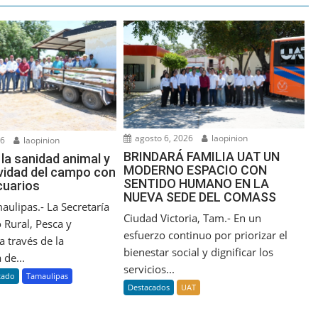
agosto 6, 2026
laopinion
26
laopinion
BRINDARÁ FAMILIA UAT UN
la sanidad animal y
MODERNO ESPACIO CON
ividad del campo con
SENTIDO HUMANO EN LA
cuarios
NUEVA SEDE DEL COMASS
ulipas.- La Secretaría
Ciudad Victoria, Tam.- En un
 Rural, Pesca y
esfuerzo continuo por priorizar el
a través de la
bienestar social y dignificar los
 de...
servicios...
tado
Tamaulipas
Destacados
UAT