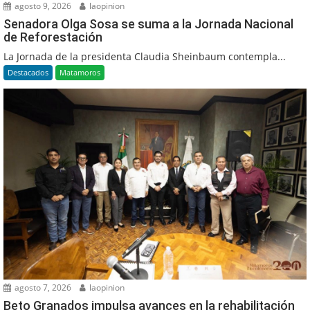
agosto 9, 2026
laopinion
Senadora Olga Sosa se suma a la Jornada Nacional
de Reforestación
La Jornada de la presidenta Claudia Sheinbaum contempla...
Destacados
Matamoros
agosto 7, 2026
laopinion
Beto Granados impulsa avances en la rehabilitación