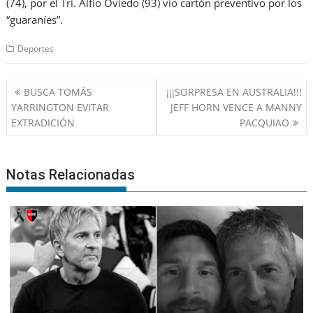
(74), por el Tri. Alfio Oviedo (93) vio cartón preventivo por los
“guaraníes”.
Deportes
Navegación
BUSCA TOMÁS
¡¡¡SORPRESA EN AUSTRALIA!!!
de
YARRINGTON EVITAR
JEFF HORN VENCE A MANNY
entradas
EXTRADICIÓN
PACQUIAO
Notas Relacionadas