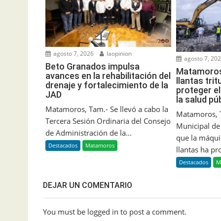
agosto 7, 2026
laopinion
agosto 7, 20
Beto Granados impulsa
Matamoros 
avances en la rehabilitación del
llantas tri
drenaje y fortalecimiento de la
proteger e
JAD
la salud pú
Matamoros, Tam.- Se llevó a cabo la
Matamoros, 
Tercera Sesión Ordinaria del Consejo
Municipal d
de Administración de la...
que la máqui
Destacados
Matamoros
llantas ha pr
Destacados
M
DEJAR UN COMENTARIO
You must be logged in to post a comment.