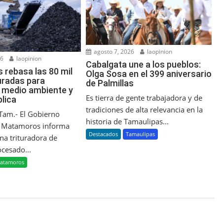
agosto 7, 2026
laopinion
26
laopinion
Cabalgata une a los pueblos:
rebasa las 80 mil
Olga Sosa en el 399 aniversario
turadas para
de Palmillas
l medio ambiente y
Es tierra de gente trabajadora y de
blica
tradiciones de alta relevancia en la
Tam.- El Gobierno
historia de Tamaulipas...
e Matamoros informa
Destacados
Tamaulipas
na trituradora de
ocesado...
atamoros