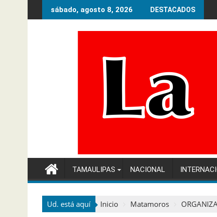
Ir
sábado, agosto 8, 2026
DESTACADOS
al
contenido
TAMAULIPAS
NACIONAL
INTERNAC
Ud. está aquí
Inicio
Matamoros
ORGANIZA