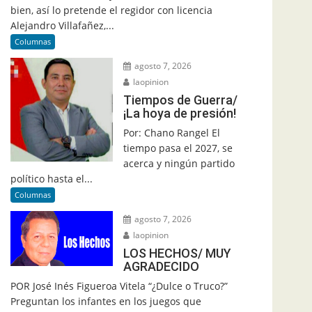
bien, así lo pretende el regidor con licencia
Alejandro Villafañez,...
Columnas
agosto 7, 2026
laopinion
Tiempos de Guerra/
¡La hoya de presión!
Por: Chano Rangel El
tiempo pasa el 2027, se
acerca y ningún partido
político hasta el...
Columnas
agosto 7, 2026
laopinion
LOS HECHOS/ MUY
AGRADECIDO
POR José Inés Figueroa Vitela “¿Dulce o Truco?”
Preguntan los infantes en los juegos que