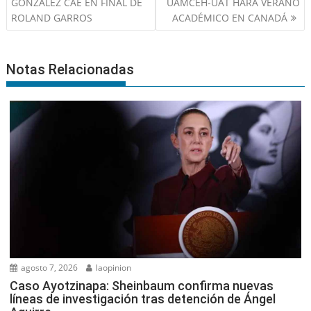
de
GONZÁLEZ CAE EN FINAL DE
UAMCEH-UAT HARÁ VERANO
entradas
ROLAND GARROS
ACADÉMICO EN CANADÁ
Notas Relacionadas
agosto 7, 2026
laopinion
Caso Ayotzinapa: Sheinbaum confirma nuevas
líneas de investigación tras detención de Ángel