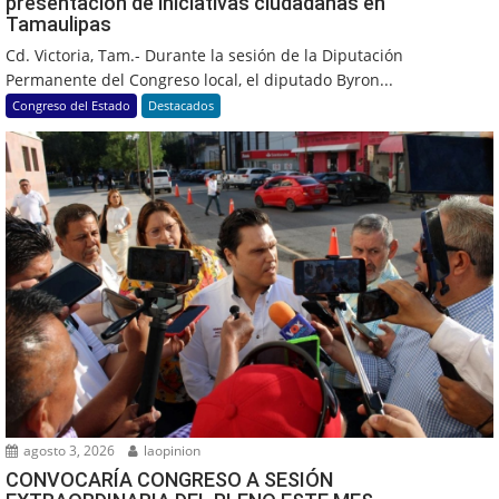
presentación de iniciativas ciudadanas en
Tamaulipas
Cd. Victoria, Tam.- Durante la sesión de la Diputación
Permanente del Congreso local, el diputado Byron...
Congreso del Estado
Destacados
agosto 3, 2026
laopinion
CONVOCARÍA CONGRESO A SESIÓN