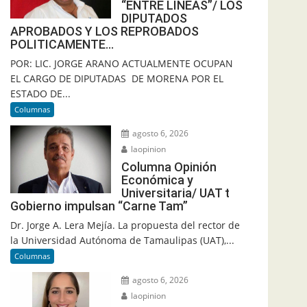
“ENTRE LINEAS”/ LOS
DIPUTADOS
APROBADOS Y LOS REPROBADOS
POLITICAMENTE…
POR: LIC. JORGE ARANO ACTUALMENTE OCUPAN
EL CARGO DE DIPUTADAS DE MORENA POR EL
ESTADO DE...
Columnas
agosto 6, 2026
laopinion
Columna Opinión
Económica y
Universitaria/ UAT t
Gobierno impulsan “Carne Tam”
Dr. Jorge A. Lera Mejía. La propuesta del rector de
la Universidad Autónoma de Tamaulipas (UAT),...
Columnas
agosto 6, 2026
laopinion