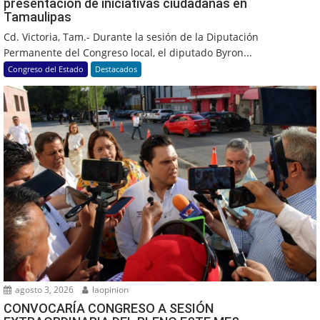
presentación de iniciativas ciudadanas en
Tamaulipas
Cd. Victoria, Tam.- Durante la sesión de la Diputación
Permanente del Congreso local, el diputado Byron...
Congreso del Estado
Destacados
agosto 3, 2026
laopinion
CONVOCARÍA CONGRESO A SESIÓN