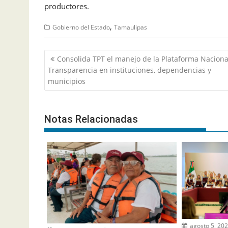
productores.
,
Gobierno del Estado
Tamaulipas
Navegación
Consolida TPT el manejo de la Plataforma Naciona
de
Transparencia en instituciones, dependencias y
entradas
municipios
Notas Relacionadas
agosto 5, 20