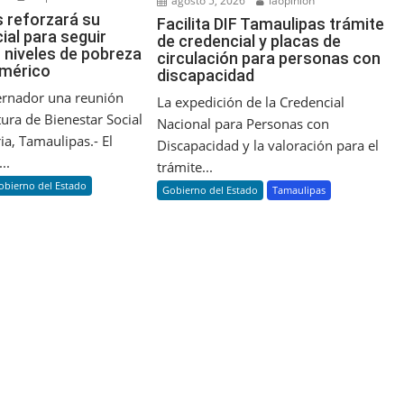
agosto 5, 2026
laopinion
 reforzará su
Facilita DIF Tamaulipas trámite
cial para seguir
de credencial y placas de
 niveles de pobreza
circulación para personas con
Américo
discapacidad
ernador una reunión
La expedición de la Credencial
tura de Bienestar Social
Nacional para Personas con
ia, Tamaulipas.- El
Discapacidad y la valoración para el
..
trámite...
obierno del Estado
Gobierno del Estado
Tamaulipas