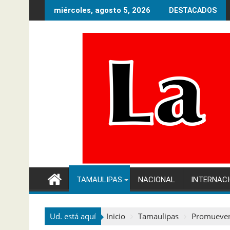
Ir
miércoles, agosto 5, 2026
DESTACADOS
al
contenido
TAMAULIPAS
NACIONAL
INTERNAC
Ud. está aquí
Inicio
Tamaulipas
Promueven 