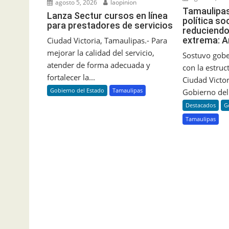
agosto 5, 2026
laopinion
Tamaulipas
Lanza Sectur cursos en línea
política so
para prestadores de servicios
reduciendo
extrema: 
Ciudad Victoria, Tamaulipas.- Para
mejorar la calidad del servicio,
Sostuvo gob
atender de forma adecuada y
con la estruc
fortalecer la...
Ciudad Victor
Gobierno del Estado
Tamaulipas
Gobierno del.
Destacados
G
Tamaulipas