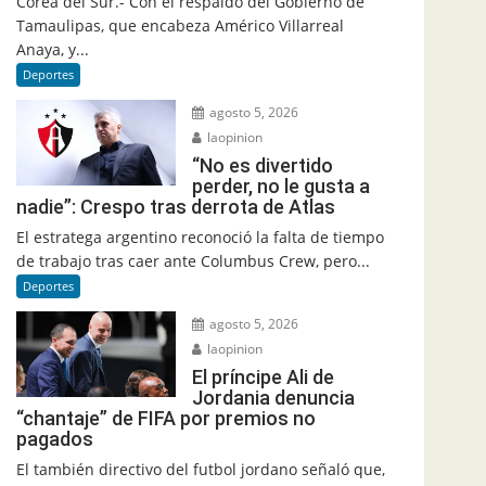
Corea del Sur.- Con el respaldo del Gobierno de
Tamaulipas, que encabeza Américo Villarreal
Anaya, y...
Deportes
agosto 5, 2026
laopinion
“No es divertido
perder, no le gusta a
nadie”: Crespo tras derrota de Atlas
El estratega argentino reconoció la falta de tiempo
de trabajo tras caer ante Columbus Crew, pero...
Deportes
agosto 5, 2026
laopinion
El príncipe Ali de
Jordania denuncia
“chantaje” de FIFA por premios no
pagados
El también directivo del futbol jordano señaló que,