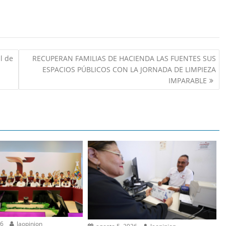
l de
RECUPERAN FAMILIAS DE HACIENDA LAS FUENTES SUS
ESPACIOS PÚBLICOS CON LA JORNADA DE LIMPIEZA
IMPARABLE
26
laopinion