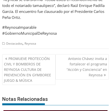
todo el notariado tamaulipeco”, declaró Raúl Enrique Padilla
García. El encuentro fue clausurado por el Presidente Carlos
Peña Ortiz.
#ReynosaImparable
#GobiernoMunicipalDeReynosa
,
Destacados
Reynosa
Navegación
PROMUEVE PROTECCIÓN
Antonio Chávez invita a
de
CIVIL Y BOMBEROS DE
fortalecer el programa
entradas
REYNOSA CULTURA DE
“Acción y Conciencia” en
PREVENCIÓN EN GYMBOREE
Reynosa
JUEGO & MÚSICA
Notas Relacionadas