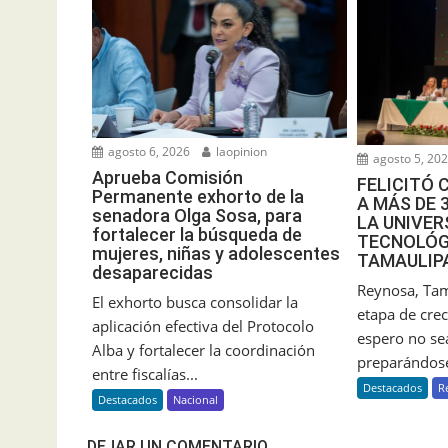
agosto 6, 2026
laopinion
agosto 5, 20
Aprueba Comisión
FELICITÓ 
Permanente exhorto de la
A MÁS DE 
senadora Olga Sosa, para
LA UNIVER
fortalecer la búsqueda de
TECNOLÓG
mujeres, niñas y adolescentes
TAMAULIP
desaparecidas
Reynosa, Tam
El exhorto busca consolidar la
etapa de crec
aplicación efectiva del Protocolo
espero no sea
Alba y fortalecer la coordinación
preparándose
entre fiscalías...
Destacados
R
Destacados
Nacional
DEJAR UN COMENTARIO