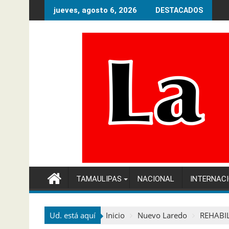
Ir
jueves, agosto 6, 2026
DESTACADOS
al
contenido
TAMAULIPAS
NACIONAL
INTERNAC
Ud. está aquí
Inicio
Nuevo Laredo
REHABI