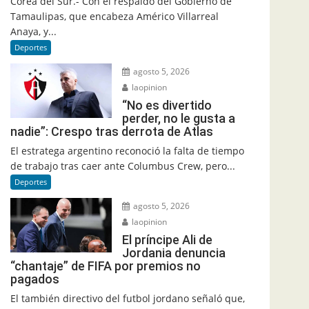
Corea del Sur.- Con el respaldo del Gobierno de
Tamaulipas, que encabeza Américo Villarreal
Anaya, y...
Deportes
agosto 5, 2026
laopinion
“No es divertido
perder, no le gusta a
nadie”: Crespo tras derrota de Atlas
El estratega argentino reconoció la falta de tiempo
de trabajo tras caer ante Columbus Crew, pero...
Deportes
agosto 5, 2026
laopinion
El príncipe Ali de
Jordania denuncia
“chantaje” de FIFA por premios no
pagados
El también directivo del futbol jordano señaló que,