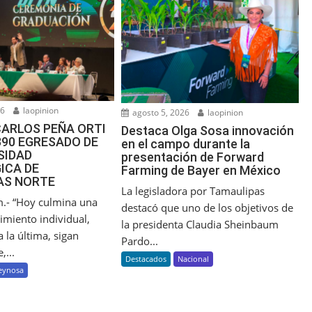
26
laopinion
agosto 5, 2026
laopinion
CARLOS PEÑA ORTI
Destaca Olga Sosa innovación
390 EGRESADO DE
en el campo durante la
SIDAD
presentación de Forward
ICA DE
Farming de Bayer en México
AS NORTE
La legisladora por Tamaulipas
.- “Hoy culmina una
destacó que uno de los objetivos de
imiento individual,
la presidenta Claudia Sheinbaum
 la última, sigan
Pardo...
,...
Destacados
Nacional
eynosa