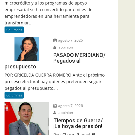
microcrédito y a los programas de apoyo
empresarial se ha convertido para miles de
emprendedoras en una herramienta para
transformar...
Columnas
agosto 7, 2026
laopinion
PASADO MERIDIANO/
Pegados al
presupuesto
POR GRICELDA GUERRA ROMERO Ante el próximo
proceso electoral hay quienes pretenden seguir
pegados al presupuesto,...
Columnas
agosto 7, 2026
laopinion
Tiempos de Guerra/
¡La hoya de presión!
Por: Chano Rangel El