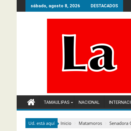
Ir
sábado, agosto 8, 2026
DESTACADOS
al
contenido
TAMAULIPAS
NACIONAL
INTERNAC
Ud. está aquí
Inicio
Matamoros
Senadora 