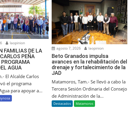
26
laopinion
agosto 7, 2026
laopinion
N FAMILIAS DE LA
Beto Granados impulsa
 CARLOS PEÑA
avances en la rehabilitación del
EL PROGRAMA
drenaje y fortalecimiento de la
DEL AGUA
JAD
- El Alcalde Carlos
Matamoros, Tam.- Se llevó a cabo la
levó el programa
Tercera Sesión Ordinaria del Consejo
Agua para apoyar a...
de Administración de la...
eynosa
Destacados
Matamoros