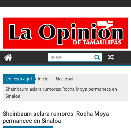
Ir
al
contenido
Ud. está aquí
Inicio
Nacional
Sheinbaum aclara rumores: Rocha Moya permanece en
Sinaloa
Sheinbaum aclara rumores: Rocha Moya
permanece en Sinaloa