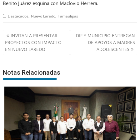
Benito Juárez esquina con Maclovio Herrera.
,
,
Destacados
Nuevo Laredo
Tamaulipas
Navegación
INVITAN A PRESENTAR
DIF Y MUNICIPIO ENTREGAN
de
PROYECTOS CON IMPACTO
DE APOYOS A MADRES
entradas
EN NUEVO LAREDO
ADOLESCENTES
Notas Relacionadas